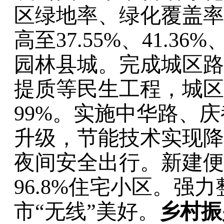
区绿地率、绿化覆盖率
高至
37.55%
、
41.36%
园林县城。
完成
城区路
提质等民生工程，
城区
99%
。
实施中华路、庆
升级，节能技术实现降
夜间安全出行。
新建便
96.8%
住宅小区
。
强力
市
“
无线
”
美好
。
乡村振