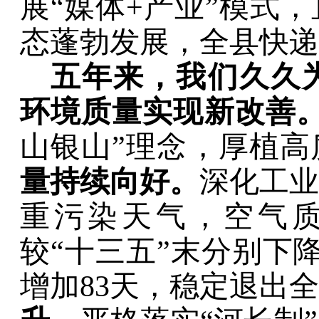
展
“
媒体
+
产业
”
模式，
态蓬勃发展，
全县快递
五年来，我们久久
环境质量实现新改善
山银山
”
理念，
厚植高
量持续向好。
深化工业
重污染天气
，
空气
较
“
十三五
”
末分别下
增加
83
天
，
稳定退出全