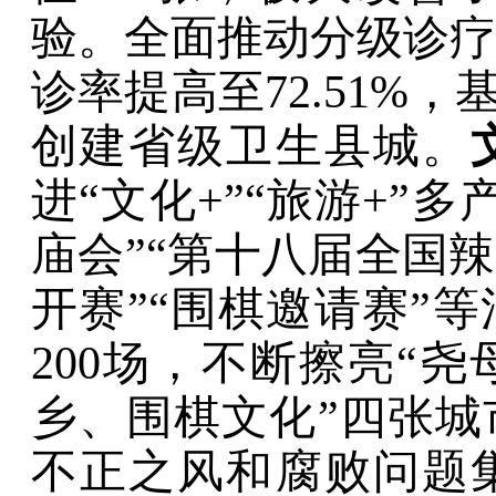
验。
全面推动分级诊疗
诊率提高至
72.51%
，
创建省级卫生县城。
进
“
文化
+”“
旅游
+”
多
庙会
”“
第十八届全国辣
开赛
”“
围棋邀请赛
”
等
200
场
，
不断擦亮
“
尧
乡、围棋文化
”
四张城
不正之风和腐败问题