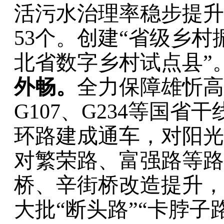
活污水治理率
稳步
提升
53
个。
创建
“
省级乡村
北省数字乡村试点县
”
外畅。
全力保障雄忻高
G107
、
G234
等国省干
环路
建成通车，
对阳光
对繁荣路、富强路等路
桥、辛街桥改造提升，
大
批
“
断头路
”“
卡脖子