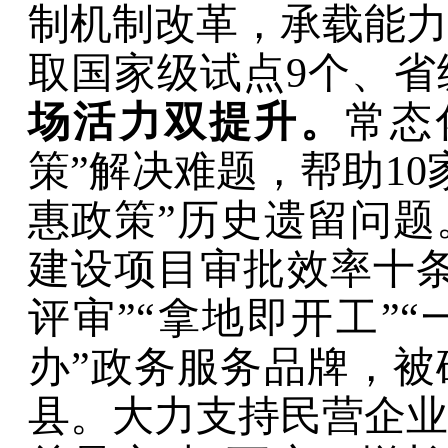
制机制改革，承载能力
取国家级试点
9
个、省
场活力双提升。
常态
策
”
解决难题
，
帮助
10
惠政策
”
历史遗留问题
建设项目审批效率十
评审”
“
拿地即开工
”“
办
”
政务服务品牌，被
县。
大力支持民营企业