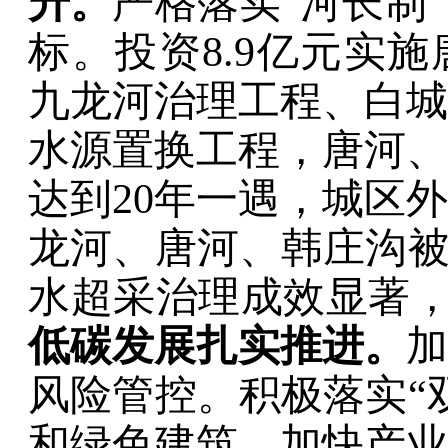
升。
严格落实
“
河长制
”
标
。投资
8.9
亿元实施
九龙河治理工程、白城
水源置换工程，唐河、
达到
20
年一遇，城区外
龙河
、唐河、韩
庄
沟
水超采治理成效显著
低碳发展扎实推进。
加
风险管控。积极落实
“
和绿色建筑，
加快产业