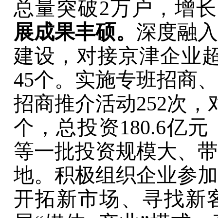
总量
突破
2
万户，增长
展
成果丰硕
。
深度融入
建设，
对接京津企业
45
个。实施专班招商、
招商推介活动
252
次，
个，
总投资
180.6
亿元
等一批投资规模大、带
地。
积极组织企业参加
开拓新市场、寻找新