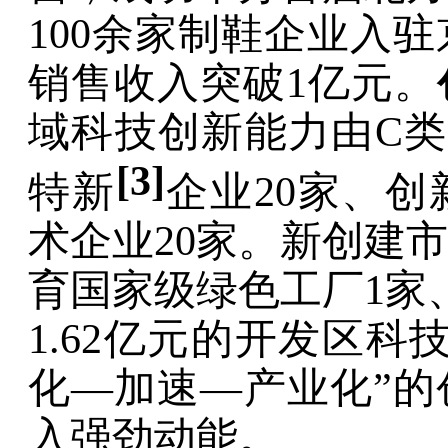
100
余家制鞋企业入驻
销售收入突破
1
亿元。
域科技创新能力由
C
类
[
3
]
特新
企业
20
家、创
术企业
20
家
。新创建
市
育国家级绿色工厂
1
家
1.62
亿元的开发区科
化
—
加速
—
产业化
”
的
入强劲动能。