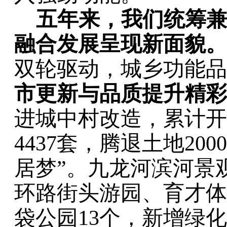
五年来，我们统筹
融合发展呈现新面貌。
双轮驱动
，
城乡功能品
市更新与品质提升
精彩
进城中村改造，
累计开
4437
套，
腾退土地
2000
居梦
”
。
九龙河滨河景
环路街头游园、育才体
袋公园
13
个，新增绿化