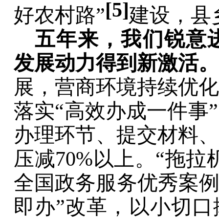
[
5
]
好农村路
”
建设，
县
五年来，我们锐意
发展动力得到新
激活
。
展
，
营商环境持续优化
落实
“
高效办成一件事
”
办理环节、提交材料、
压减
70%
以上。
“
拖拉
全国政务服务优秀案
即办
”
改革，以小切口