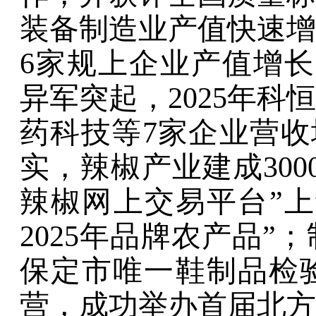
装备制造业产值快速增
6
家规上企业产值增长
异军突起，
2025
年科恒
药科技
等
7
家企业营收
实，辣椒产业建成
300
辣椒网上交易平台
”
上
2025
年品牌农产品
”
；
保定市唯一鞋制品检
营，
成功举办首届北方