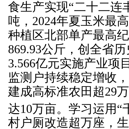
食生产实现
“
二十二连
吨，
2024
年夏玉米最高
种植区北部单产最高纪
869.93
公斤
，
创全省历
3.566
亿元
实施产业项
监测户持续稳定
增收
，
建成高标准农田超
29
万
达
10
万亩。学习运用
“
村户厕改造超万座，生